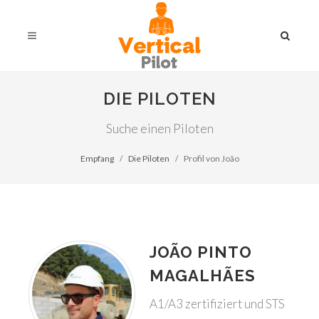
DIE PILOTEN
Suche einen Piloten
Empfang
Die Piloten
Profil von João
JOÃO PINTO
MAGALHÃES
A1/A3 zertifiziert und STS