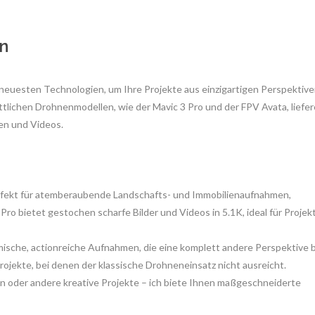
n
neuesten Technologien, um Ihre Projekte aus einzigartigen Perspektiv
ttlichen Drohnenmodellen, wie der Mavic 3 Pro und der FPV Avata, liefer
en und Videos.
rfekt für atemberaubende Landschafts- und Immobilienaufnahmen,
 bietet gestochen scharfe Bilder und Videos in 5.1K, ideal für Projekt
sche, actionreiche Aufnahmen, die eine komplett andere Perspektive b
rojekte, bei denen der klassische Drohneneinsatz nicht ausreicht.
nen oder andere kreative Projekte – ich biete Ihnen maßgeschneiderte