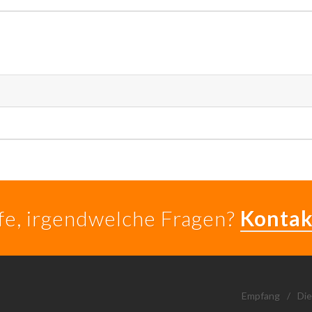
lfe, irgendwelche Fragen?
Kontak
Empfang
/
Die