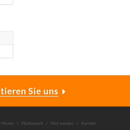
tieren Sie uns
 Piloten
/
Pilotbereich
/
Pilot werden
/
Kontakt