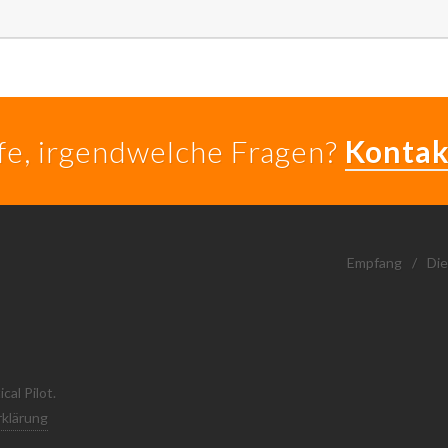
lfe, irgendwelche Fragen?
Kontak
Empfang
/
Die
al Pilot.
klärung