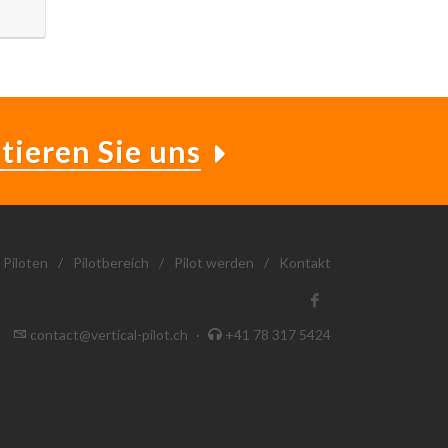
tieren Sie uns
 Piloten
/
Pilotbereich
/
Pilot werden
/
Kontakt
contact@vertical-pilot.ch
·
+41 78 317 5424