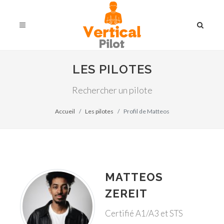
LES PILOTES
Rechercher un pilote
Accueil
Les pilotes
Profil de Matteos
MATTEOS
ZEREIT
Certifié A1/A3 et STS