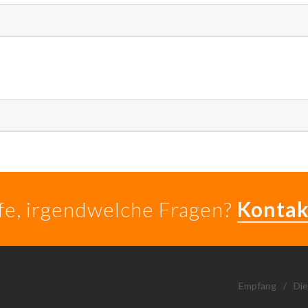
lfe, irgendwelche Fragen?
Kontak
Empfang
/
Die