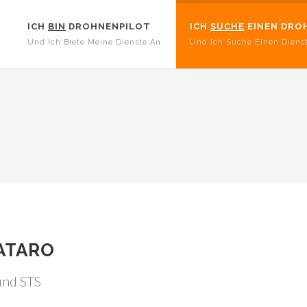
ICH
BIN
DROHNENPILOT
ICH
SUCHE
EINEN DRO
Und Ich Biete Meine Dienste An
Und Ich Suche Einen Diens
ATARO
 und STS