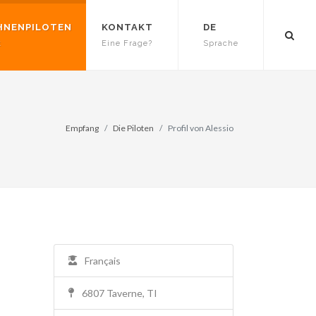
HNENPILOTEN
KONTAKT
DE
t
Eine Frage?
Sprache
Empfang
Die Piloten
Profil von Alessio
Français
6807 Taverne, TI