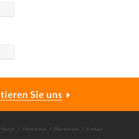
tieren Sie uns
 Piloten
/
Pilotbereich
/
Pilot werden
/
Kontakt