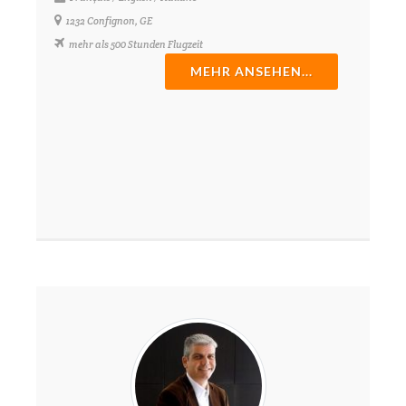
1232 Confignon, GE
mehr als 500 Stunden Flugzeit
MEHR ANSEHEN...