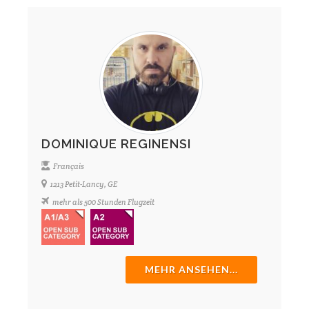
DOMINIQUE REGINENSI
Français
1213 Petit-Lancy, GE
mehr als 500 Stunden Flugzeit
MEHR ANSEHEN...