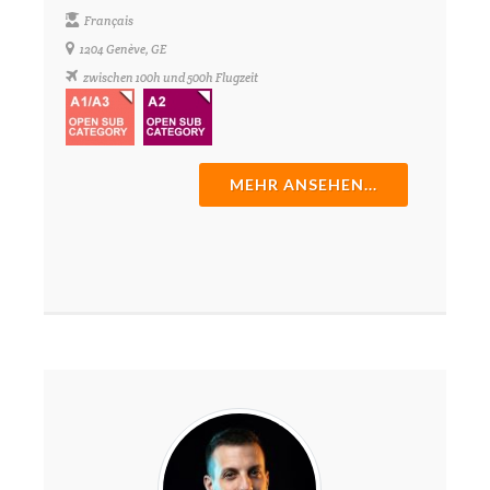
Français
1204 Genève, GE
zwischen 100h und 500h Flugzeit
MEHR ANSEHEN...