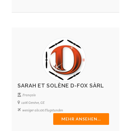
SARAH ET SOLÈNE D-FOX SÀRL
Français
1206 Genève, GE
weniger als 100 Flugstunden
MEHR ANSEHEN...