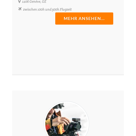
1206 Genève, GE
zwischen 100h und 500h Flugzeit
MEHR ANSEHEN...