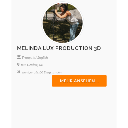
MELINDA LUX PRODUCTION 3D
Français / English
1201 Genève, GE
weniger als 100 Flugstunden
MEHR ANSEHEN...