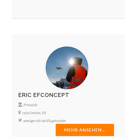
ERIC EFCONCEPT
Français
1205 Genève, GE
weniger als 100 Flugstunden
MEHR ANSEHEN...