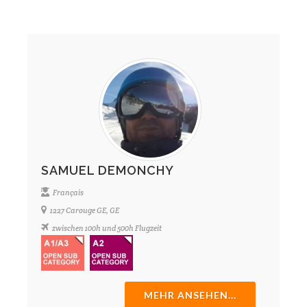
SAMUEL DEMONCHY
Français
1227 Carouge GE, GE
zwischen 100h und 500h Flugzeit
MEHR ANSEHEN...