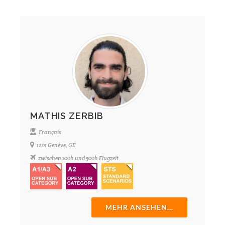
MATHIS ZERBIB
Français
1201 Genève, GE
zwischen 100h und 500h Flugzeit
MEHR ANSEHEN...