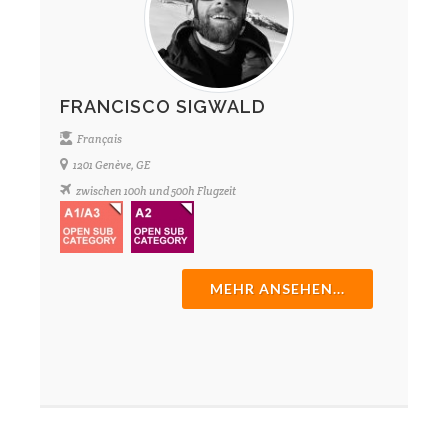
FRANCISCO SIGWALD
Français
1201 Genève, GE
zwischen 100h und 500h Flugzeit
MEHR ANSEHEN...